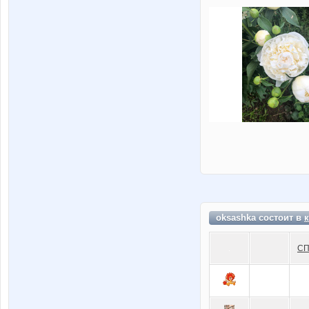
oksashka состоит в
СП