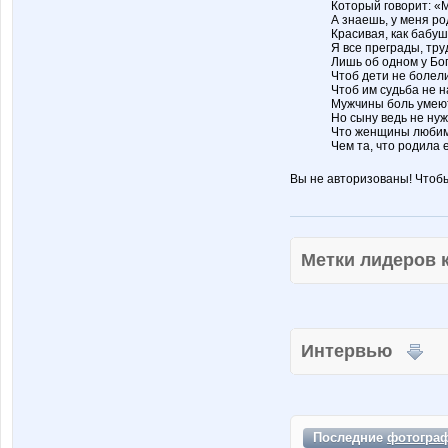
Который говорит: «М
А знаешь, у меня ро
Красивая, как бабуш
Я все преграды, тру
Лишь об одном у Бог
Чтоб дети не болели
Чтоб им судьба не 
Мужчины боль умеют
Но сыну ведь не ну
Что женщины любиме
Чем та, что родила 
Вы не авторизованы! Чтоб
Метки лидеров
Интервью
Последние
фотогра