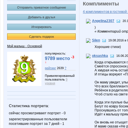
Комплименты
Отправить приватное сообщение
4 комплиментов в гостевой 
Добавить в друзья
Angelina2307
20.
Игнорировать
)
« Комментарий отр
Сделать подарок
Silen
19.08.2016 в 
Мой малыш - Основной
Хорошие стихи)
популярность:
oksashka
16.06.2
-3
9789 место
↓
Когда открываются г
Смеётся спросонок 
рейтинг
2639
?
А хмурая ночь остаё
И птицы воркуют «П
Привилегированный
пользователь
9
Он маму увидит, улы
уровня
Что всех бриллиан
Ребёнок в родителя
Чтоб стало на свет
Когда эти пухлые б
Статистика портрета:
Бегут по ковру боси
Проснувшись от топ
сейчас просматривают портрет - 0
Идёт к малышу пря
зарегистрированные пользователи
Он вновь не отыщет
посетившие портрет за 7 дней - 1
И маме сказав «Не р