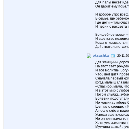
Для папы несёт ид
Он дарит ему поце
И доброе утро всегд
В семье, где ребёнок
Где дети – там счас
И песни с рассвета 
Волшебное время –
И в детство незрим
Когда открываются г
Действительно, хоч
oksashka
20.11.20
Для женщины дорож
На этот свет рожд
И все молитвы Богу 
Чтоб вёл дитя про
Сначала первый кри
когда малыш глазам
«Спасибо, мама, чт
И в этот мир с люб
Потом улыбка, зуби
Болезни подступали 
Но мамина любовь 
Шептало сердце: «Т
А после слёзы радо
Успехи в детском с
Но он для мамы тот 
Хотя уже закончил 
Мужчина самый лучш