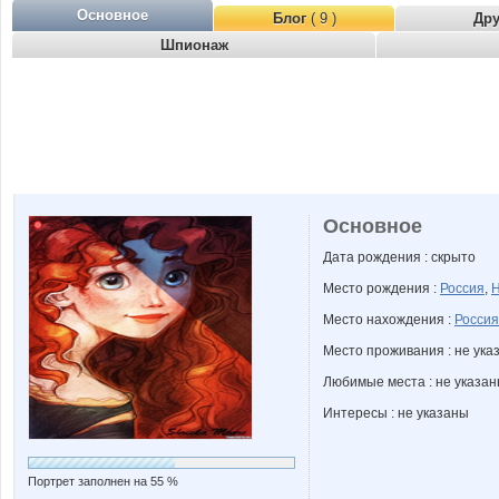
Основное
Блог
( 9 )
Др
Шпионаж
Основное
Дата рождения : скрыто
Место рождения :
Россия
,
Н
Место нахождения :
Россия
Место проживания : не ука
Любимые места : не указа
Интересы : не указаны
Портрет заполнен на 55 %